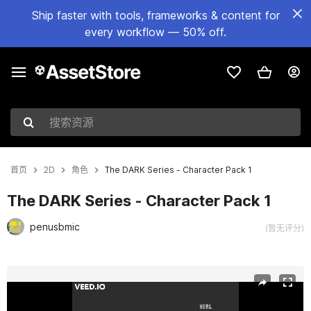
Ship faster with tools, frameworks & content for
every workflow — 50% off.
搜索资源
首页
2D
角色
The DARK Series - Character Pack 1
The DARK Series - Character Pack 1
penusbmic
(暂无评分)
当前幻灯片：1 / 2