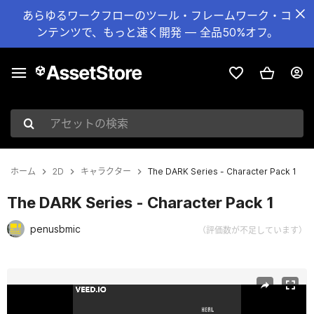
あらゆるワークフローのツール・フレームワーク・コ
ンテンツで、もっと速く開発 — 全品50%オフ。
アセットの検索
ホーム
2D
キャラクター
The DARK Series - Character Pack 1
The DARK Series - Character Pack 1
penusbmic
（評価数が不足しています）
現在のスライド：1 / 2