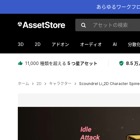
あらゆるワークフロ
アセットの検索
3D
2D
AI
アドオン
オーディオ
分散
11,000 種類を超える
5 つ星アセット
8.5
ホーム
2D
キャラクター
Scoundrel Li_2D Character Spine
現在のスライド：1 / 3