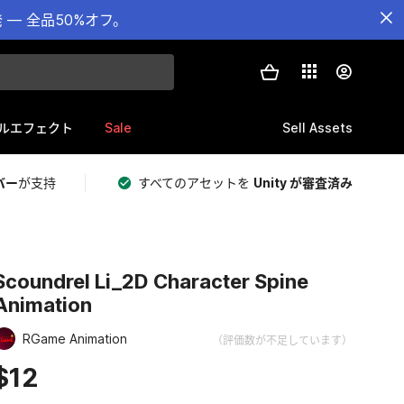
— 全品50%オフ。
Sale
Sell Assets
ルエフェクト
バー
が支持
すべてのアセットを
Unity が審査済み
Scoundrel Li_2D Character Spine
Animation
RGame Animation
（評価数が不足しています）
$12