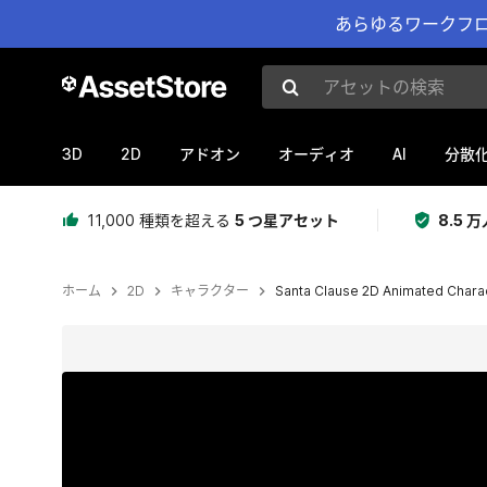
あらゆるワークフロ
アセットの検索
3D
2D
AI
アドオン
オーディオ
分散
11,000 種類を超える
5 つ星アセット
8.5
ホーム
2D
キャラクター
Santa Clause 2D Animated Charac
現在のスライド：1 / 4