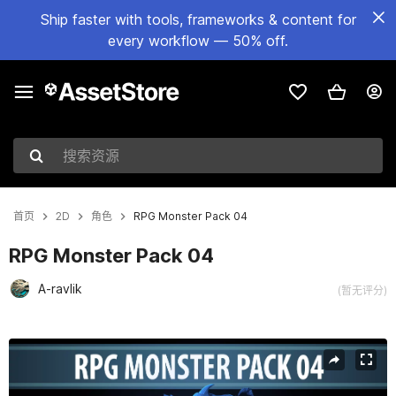
Ship faster with tools, frameworks & content for
every workflow — 50% off.
搜索资源
首页
2D
角色
RPG Monster Pack 04
RPG Monster Pack 04
A-ravlik
(暂无评分)
当前幻灯片：1 / 2