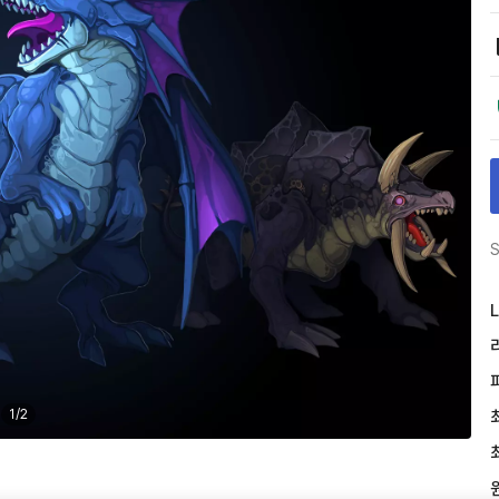
S
L
1
/
2