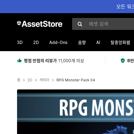
모든 워크
에셋 검색
3D
2D
Add-Ons
AI
음향
탈중앙화웹
평점 만점의 리뷰가
11,000개 이상
8만
홈
2D
캐릭터
RPG Monster Pack 04
현재 슬라이드: 1 / 2