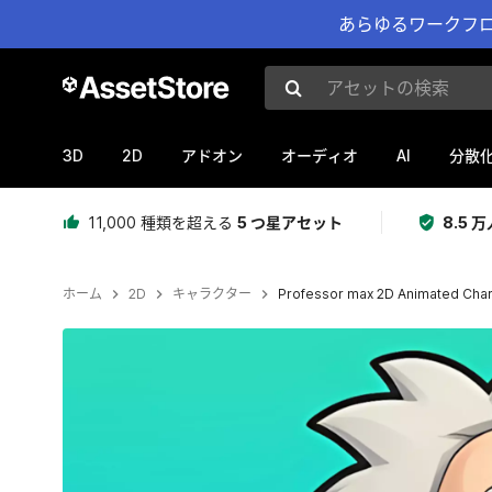
あらゆるワークフロ
アセットの検索
3D
2D
AI
アドオン
オーディオ
分散
11,000 種類を超える
5 つ星アセット
8.5
ホーム
2D
キャラクター
Professor max 2D Animated Chara
現在のスライド：1 / 4