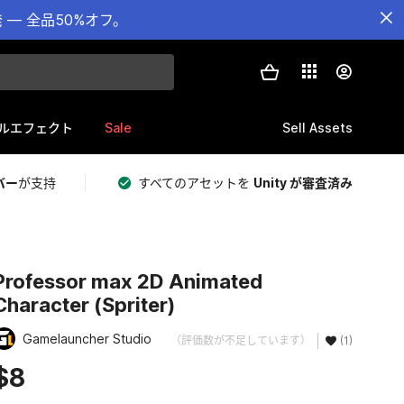
— 全品50%オフ。
Sale
Sell Assets
ルエフェクト
バー
が支持
すべてのアセットを
Unity が審査済み
Professor max 2D Animated
Character (Spriter)
Gamelauncher Studio
（評価数が不足しています）
(1)
$8