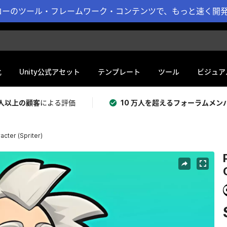
ーのツール・フレームワーク・コンテンツで、もっと速く開発 
化
Unity公式アセット
テンプレート
ツール
ビジュア
 万人以上の顧客
による評価
10 万人を超えるフォーラムメン
cter (Spriter)