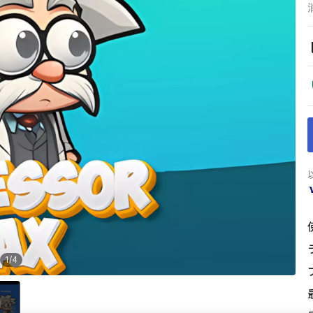
1
/
4