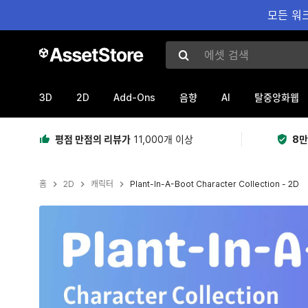
모든 워크
에셋 검색
3D
2D
Add-Ons
AI
음향
탈중앙화웹
평점 만점의 리뷰가
11,000개 이상
8만
홈
2D
캐릭터
Plant-In-A-Boot Character Collection - 2D
현재 슬라이드: 1 / 5