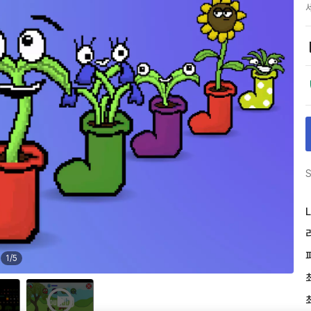
S
L
1
/
5