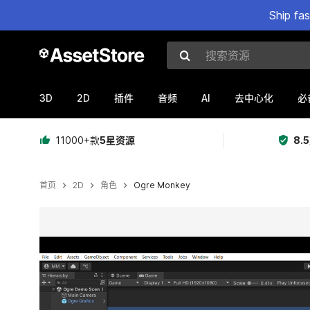
Ship fa
搜索资源
3D
2D
AI
插件
音频
去中心化
必
11000+款
5星资源
8.
首页
2D
角色
Ogre Monkey
当前幻灯片：1 / 2