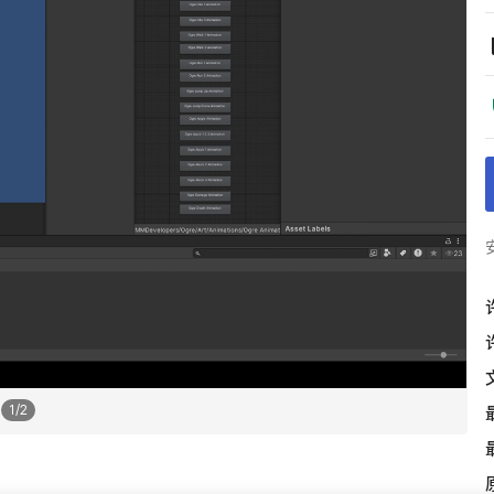
1
/
2