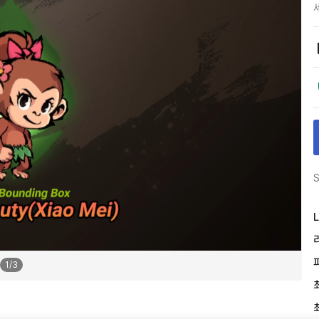
S
L
1
/
3