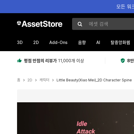
모든 워크
에셋 검색
3D
2D
Add-Ons
AI
음향
탈중앙화웹
평점 만점의 리뷰가
11,000개 이상
8만
홈
2D
캐릭터
Little Beauty(Xiao Mei)_2D Character Spine
현재 슬라이드: 1 / 3