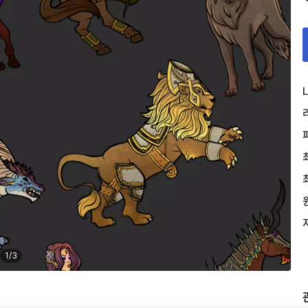
L
1
/
3