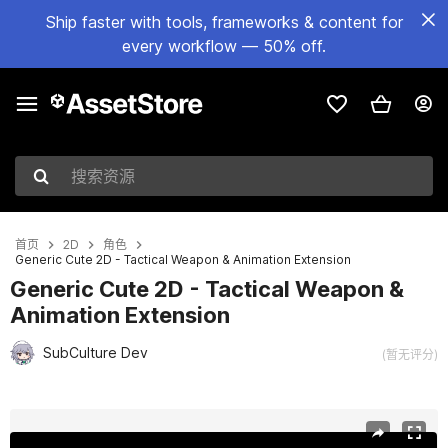
Ship faster with tools, frameworks & content for
every workflow — 50% off.
搜索资源
首页
2D
角色
Generic Cute 2D - Tactical Weapon & Animation Extension
Generic Cute 2D - Tactical Weapon &
Animation Extension
SubCulture Dev
(暂无评分)
当前幻灯片：1 / 8