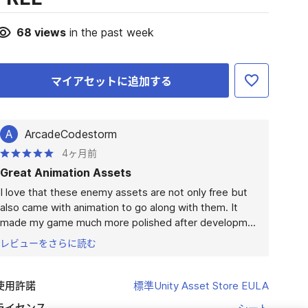
68
views
in the past week
マイアセットに追加する
A
ArcadeCodestorm
4ヶ月前
Great Animation Assets
I love that these enemy assets are not only free but 
also came with animation to go along with them. It 
made my game much more polished after developm...
レビューをさらに読む
使用許諾
標準Unity Asset Store EULA
ライセンス