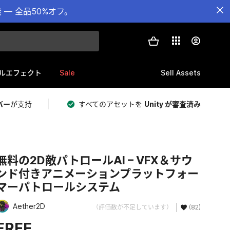
— 全品50%オフ。
Sale
Sell Assets
ルエフェクト
バー
が支持
すべてのアセットを
Unity が審査済み
無料の2D敵パトロールAI – VFX＆サウ
ンド付きアニメーションプラットフォー
マーパトロールシステム
Aether2D
（評価数が不足しています）
(82)
FREE