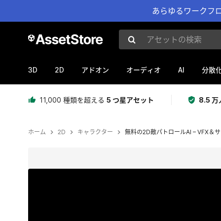
あらゆるワークフロ
アセットの検索
3D
2D
AI
アドオン
オーディオ
分散
11,000 種類を超える
5 つ星アセット
8.5
ホーム
2D
キャラクター
無料の2D敵パトロールAI – V
現在のスライド：1 / 8