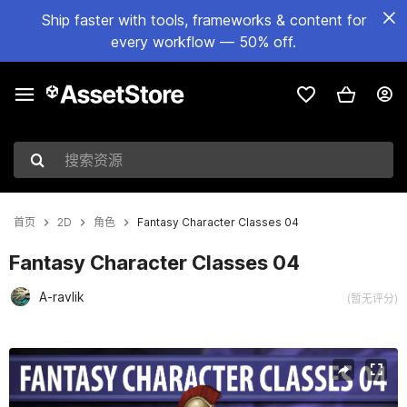
Ship faster with tools, frameworks & content for
every workflow — 50% off.
搜索资源
首页
2D
角色
Fantasy Character Classes 04
Fantasy Character Classes 04
A-ravlik
(暂无评分)
当前幻灯片：1 / 2