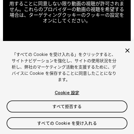
用することに同意しない限り動画の視聴が許可されま
せん。これらのプロバイダーの動画の視聴を希望する
場合は、ターゲティングクッキーのクッキーの設定を
オンにしてください。
クッキーの設定
「すべての Cookie を受け入れる」をクリックすると、
1
/
3
サイトナビゲーションを強化し、サイトの使用状況を分
析し、弊社のマーケティング活動を支援するために、デ
バイスに Cookie を保存することに同意したことになり
ます。
Cookie 設定
すべて拒否する
$7
消費税は決済時に計算されます
すべての Cookie を受け入れる
10
views
in the past week