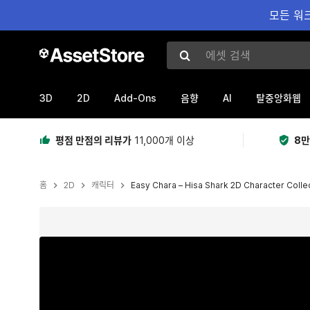
모든 워크
에셋 검색
3D
2D
Add-Ons
AI
음향
탈중앙화웹
평점 만점의 리뷰가
11,000개 이상
8만
홈
2D
캐릭터
Easy Chara – Hisa Shark 2D Character Colle
현재 슬라이드: 1 / 10