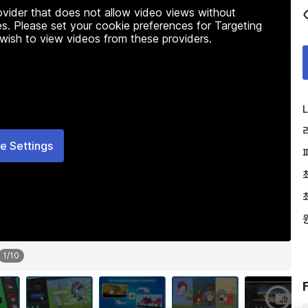
rovider that does not allow video views without
s. Please set your cookie preferences for Targeting
 wish to view videos from these providers.
L
e Settings
1
/
10