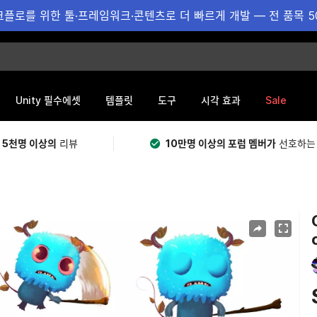
플로를 위한 툴·프레임워크·콘텐츠로 더 빠르게 개발 — 전 품목 5
Sale
Unity 필수에셋
템플릿
도구
시각 효과
 5천명 이상의
리뷰
10만명 이상의 포럼 멤버가
선호하는