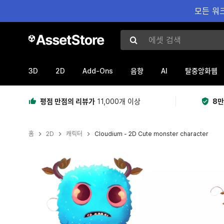
모든 워크
에셋 검색
3D
2D
Add-Ons
AI
음향
탈중앙화웹
평점 만점의 리뷰가
11,000개 이상
8만
홈
2D
캐릭터
Cloudium - 2D Cute monster character
현재 슬라이드: 1 / 3