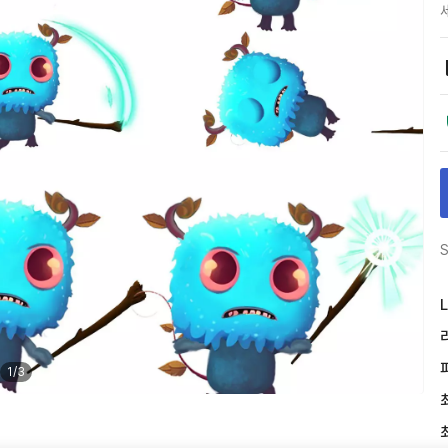
S
L
1
/
3