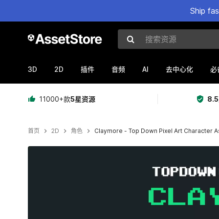
Ship fa
搜索资源
3D
2D
AI
插件
音频
去中心化
必
11000+款
5星资源
8.
首页
2D
角色
Claymore - Top Down Pixel Art Character A
当前幻灯片：1 / 3