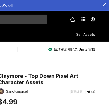
50% off.
Sell Assets
每款资源都经过
Unity 审核
Claymore - Top Down Pixel Art
Character Assets
Sanctumpixel
(暂无评分)
(4)
$4.99