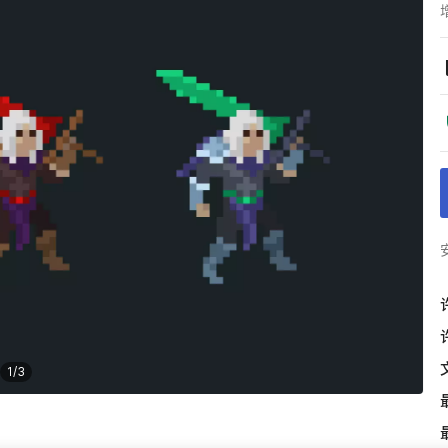
1
/
3