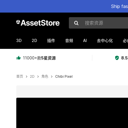
Ship fa
搜索资源
3D
2D
AI
插件
音频
去中心化
必
11000+款
5星资源
8.
首页
2D
角色
Chibi Pixel
当前幻灯片：1 / 6