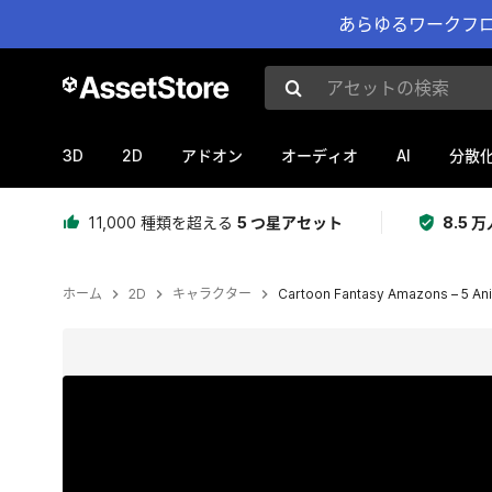
あらゆるワークフロ
アセットの検索
3D
2D
AI
アドオン
オーディオ
分散
11,000 種類を超える
5 つ星アセット
8.5
ホーム
2D
キャラクター
Cartoon Fantasy Amazons – 5 A
現在のスライド：1 / 7