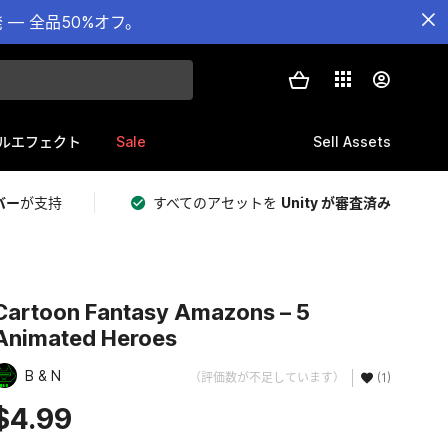
— 全品50%オフ。
Sale
Sell Assets
ルエフェクト
バー
が支持
すべてのアセットを
Unity が審査済み
Cartoon Fantasy Amazons – 5
Animated Heroes
B & N
（評価数が不足しています）
(1)
$4.99