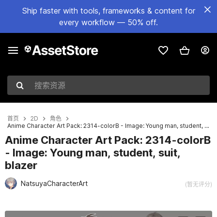
Ship faster with tools, frameworks & content for
every workflow — 50% off.
搜索资源
首页
2D
角色
Anime Character Art Pack: 2314-colorB - Image: Young man, student, suit, blazer
Anime Character Art Pack: 2314-colorB
- Image: Young man, student, suit,
blazer
NatsuyaCharacterArt
(暂无评分)
当前幻灯片：1 / 3