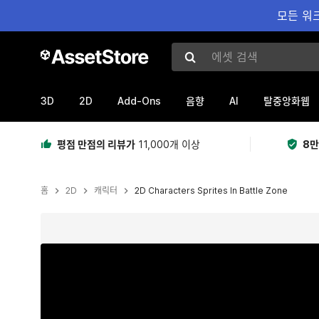
모든 워크
에셋 검색
3D
2D
Add-Ons
AI
음향
탈중앙화웹
평점 만점의 리뷰가
11,000개 이상
8만
홈
2D
캐릭터
2D Characters Sprites In Battle Zone
현재 슬라이드: 1 / 10