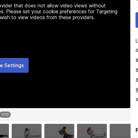
rovider that does not allow video views without
s. Please set your cookie preferences for Targeting
 wish to view videos from these providers.
L
e Settings
1
/
10