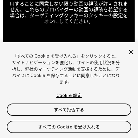
用することに同意しない限り動画の視聴が許可されま
せん。これらのプロバイダーの動画の視聴を希望する
場合は、ターゲティングクッキーのクッキーの設定を
オンにしてください。
クッキーの設定
「すべての Cookie を受け入れる」をクリックすると、
1
/
11
サイトナビゲーションを強化し、サイトの使用状況を分
析し、弊社のマーケティング活動を支援するために、デ
バイスに Cookie を保存することに同意したことになり
ます。
Cookie 設定
すべて拒否する
$99.99
消費税は決済時に計算されます
すべての Cookie を受け入れる
16
views
in the past week