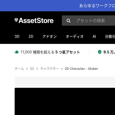
あらゆるワークフロ
アセットの検索
3D
2D
AI
アドオン
オーディオ
分散
11,000 種類を超える
5 つ星アセット
8.5
ホーム
2D
キャラクター
2D Character - Skater
現在のスライド：1 / 10