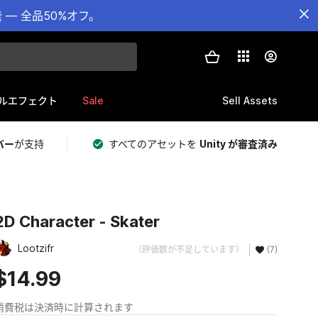
— 全品50%オフ。
Sale
Sell Assets
ルエフェクト
バー
が支持
すべてのアセットを
Unity が審査済み
2D Character - Skater
Lootzifr
（評価数が不足しています）
(7)
$14.99
消費税は決済時に計算されます