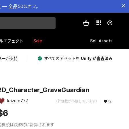
— 全品50%オフ。
Sale
Sell Assets
ルエフェクト
バー
が支持
すべてのアセットを
Unity が審査済み
2D_Character_GraveGuardian
kazuto777
（評価数が不足しています）
(2)
$6
消費税は決済時に計算されます