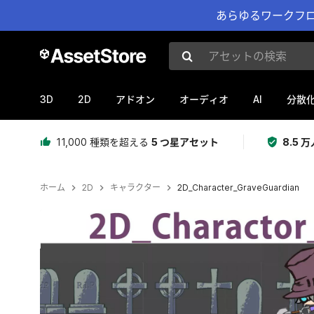
あらゆるワークフロ
アセットの検索
3D
2D
AI
アドオン
オーディオ
分散
11,000 種類を超える
5 つ星アセット
8.5
ホーム
2D
キャラクター
2D_Character_GraveGuardian
現在のスライド：1 / 3