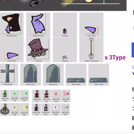
1
/
3