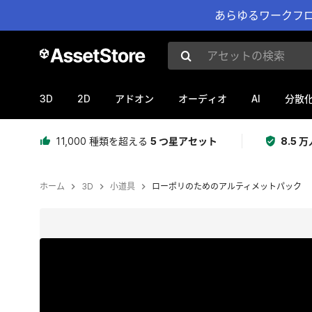
あらゆるワークフロ
アセットの検索
3D
2D
AI
アドオン
オーディオ
分散
11,000 種類を超える
5 つ星アセット
8.5
ホーム
3D
小道具
ローポリのためのアルティメットパック
現在のスライド：1 / 43