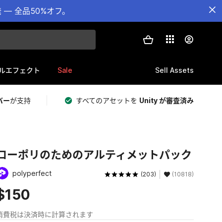
— 全品50%オフ。
Sale
Sell Assets
ルエフェクト
バー
が支持
すべてのアセットを
Unity が審査済み
ローポリのためのアルティメットパック
polyperfect
(203)
(10818)
$150
消費税は決済時に計算されます