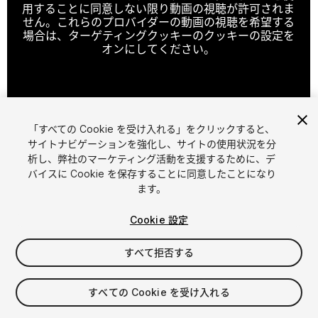
用することに同意しない限り動画の視聴が許可されま
せん。これらのプロバイダーの動画の視聴を希望する
場合は、ターゲティングクッキーのクッキーの設定を
オンにしてください。
クッキーの設定
「すべての Cookie を受け入れる」をクリックすると、
1
/
33
サイトナビゲーションを強化し、サイトの使用状況を分
析し、弊社のマーケティング活動を支援するために、デ
バイスに Cookie を保存することに同意したことになり
ます。
Cookie 設定
すべて拒否する
$274.99
消費税は決済時に計算されます
すべての Cookie を受け入れる
34
views
in the past week