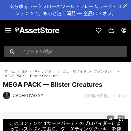
あらゆるワークフローのツール・フレームワーク・コ
ンテンツで、もっと速く開発 — 全品50%オフ。
アセットの検索
ホーム
3D
キャラクター
ヒューマノイド
ファンタジー
MEGA PACK — Blister Creatures
MEGA PACK — Blister Creatures
GACHKOVSKYY
（評価数が不足しています）
現在のスライド：1 / 33
このコンテンツはサードパーティのプロバイダーによ
ってホストされており、ターゲティングクッキーを使