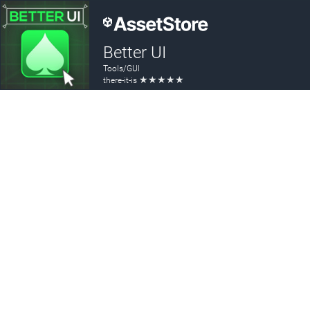
Better UI
Tools/GUI
★
★
★
★
★
there-it-is